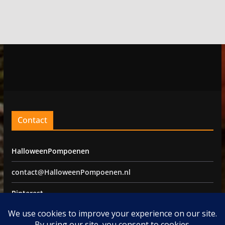
Contact
HalloweenPompoenen
contact@HalloweenPompoenen.nl
Pinterest
Facebook