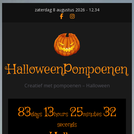
Skip
zaterdag 8 augustus 2026 - 12.34
to
content
HalloweenPompoenen
Creatief met pompoenen – Halloween
83
13
25
32
days
hours
minutes
seconds