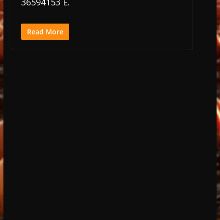
36594153 E.
Read More