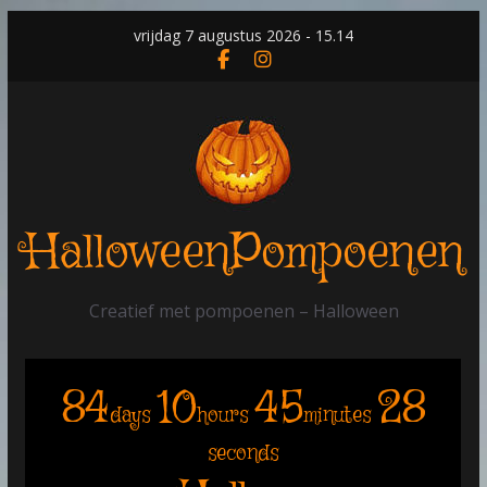
Skip
vrijdag 7 augustus 2026 - 15.14
to
content
HalloweenPompoenen
Creatief met pompoenen – Halloween
84
10
45
28
days
hours
minutes
seconds