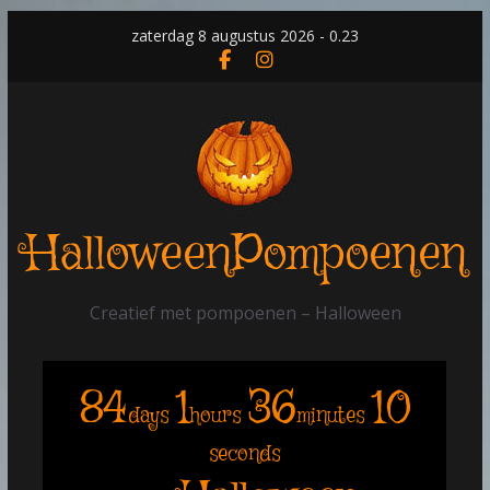
Skip
zaterdag 8 augustus 2026 - 0.23
to
content
HalloweenPompoenen
Creatief met pompoenen – Halloween
84
1
36
10
days
hours
minutes
seconds