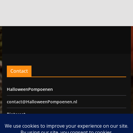
Contact
HalloweenPompoenen
contact@HalloweenPompoenen.nl
Pinterest
Facebook