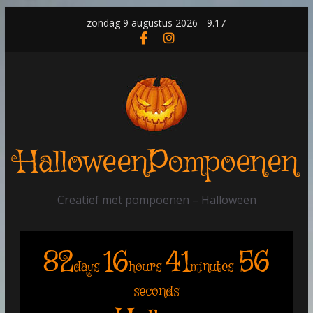
Skip
zondag 9 augustus 2026 - 9.17
to
content
HalloweenPompoenen
Creatief met pompoenen – Halloween
82
16
41
56
days
hours
minutes
seconds