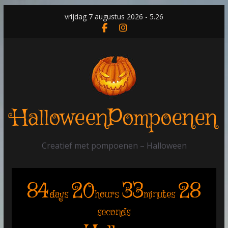
Skip
vrijdag 7 augustus 2026 - 5.26
to
content
HalloweenPompoenen
Creatief met pompoenen – Halloween
84
20
33
28
days
hours
minutes
seconds