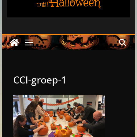
Halloween
until
CCI-groep-1