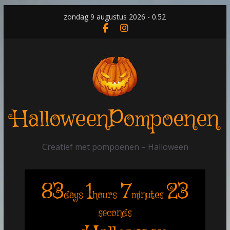
Skip
zondag 9 augustus 2026 - 0.52
to
content
HalloweenPompoenen
Creatief met pompoenen – Halloween
83
1
7
23
days
hours
minutes
seconds