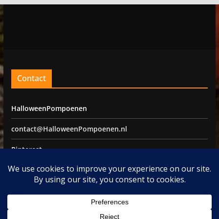
Contact
HalloweenPompoenen
contact@HalloweenPompoenen.nl
Pinterest
Facebook