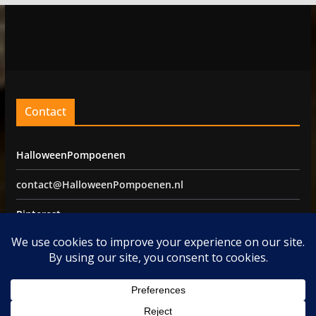
Contact
HalloweenPompoenen
contact@HalloweenPompoenen.nl
Pinterest
Facebook