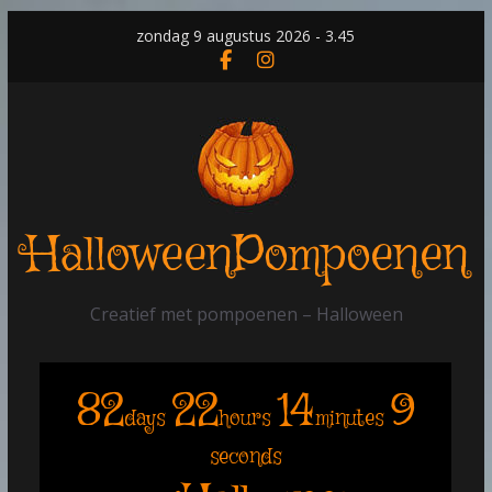
Skip
zondag 9 augustus 2026 - 3.45
to
content
HalloweenPompoenen
Creatief met pompoenen – Halloween
82
22
14
8
days
hours
minutes
seconds