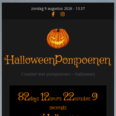
Skip
zondag 9 augustus 2026 - 13.37
to
content
HalloweenPompoenen
Creatief met pompoenen – Halloween
82
12
22
9
days
hours
minutes
seconds