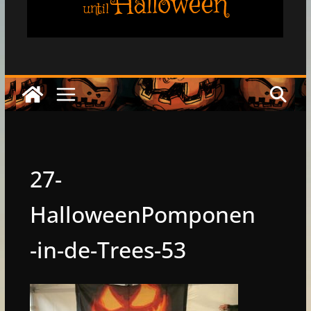
Halloween
until
27-
HalloweenPomponen
-in-de-Trees-53