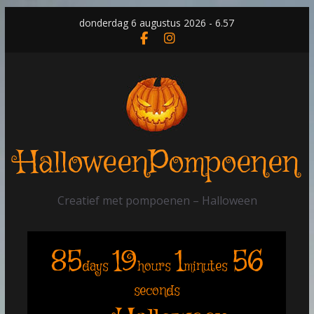
Skip
donderdag 6 augustus 2026 - 6.57
to
content
HalloweenPompoenen
Creatief met pompoenen – Halloween
85
19
1
56
days
hours
minutes
seconds