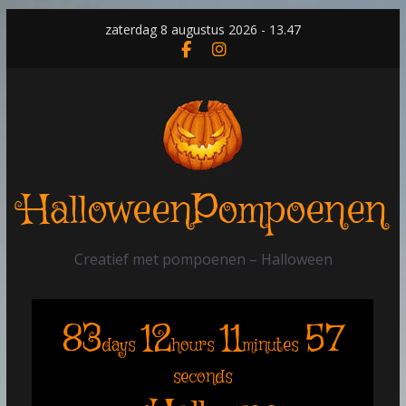
Skip
zaterdag 8 augustus 2026 - 13.47
to
content
HalloweenPompoenen
Creatief met pompoenen – Halloween
83
12
11
56
days
hours
minutes
seconds