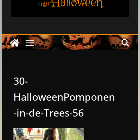
Halloween
until
30-
HalloweenPomponen
-in-de-Trees-56