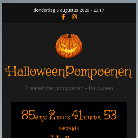
Skip
donderdag 6 augustus 2026 - 23.17
to
content
HalloweenPompoenen
Creatief met pompoenen – Halloween
85
2
41
53
days
hours
minutes
seconds