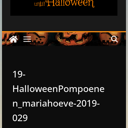
Halloween
until
19-
HalloweenPompoene
n_mariahoeve-2019-
029