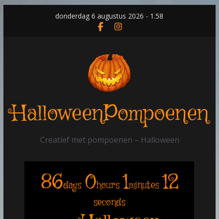
Skip
donderdag 6 augustus 2026 - 1.58
to
content
HalloweenPompoenen
Creatief met pompoenen – Halloween
86
0
1
12
days
hours
minutes
seconds