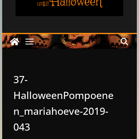
Halloween
until
37-
HalloweenPompoene
n_mariahoeve-2019-
043