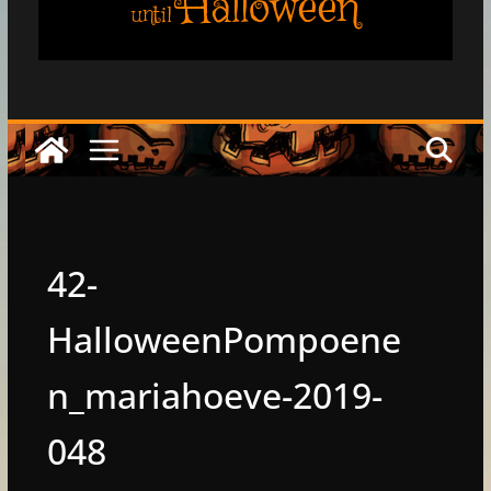
Halloween
until
42-
HalloweenPompoene
n_mariahoeve-2019-
048