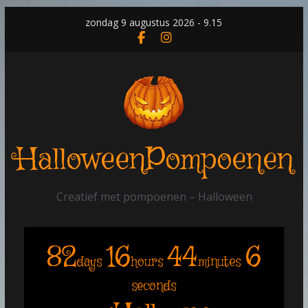
Skip
zondag 9 augustus 2026 - 9.15
to
content
HalloweenPompoenen
Creatief met pompoenen – Halloween
82
16
44
6
days
hours
minutes
seconds