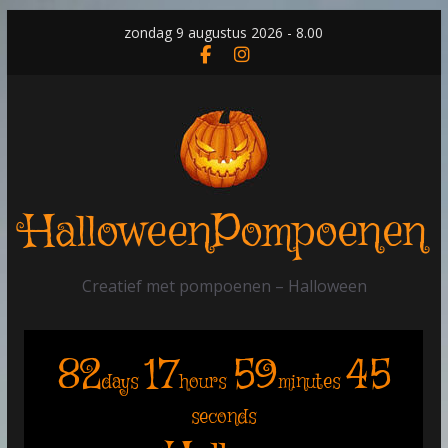
Skip
zondag 9 augustus 2026 - 8.00
to
content
HalloweenPompoenen
Creatief met pompoenen – Halloween
82
17
59
44
days
hours
minutes
seconds