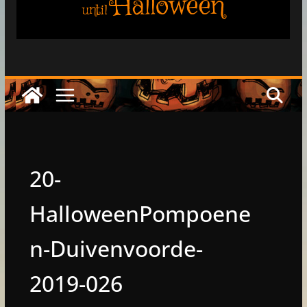
Halloween
until
20-
HalloweenPompoene
n-Duivenvoorde-
2019-026