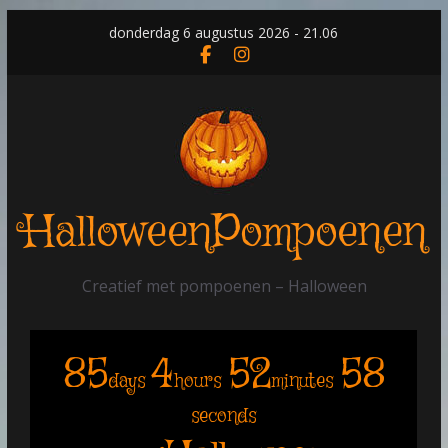
Skip
donderdag 6 augustus 2026 - 21.06
to
content
HalloweenPompoenen
Creatief met pompoenen – Halloween
85
4
52
58
days
hours
minutes
seconds