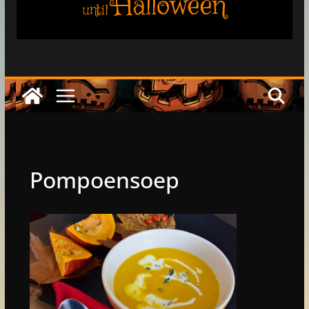
Halloween
until
Pompoensoep