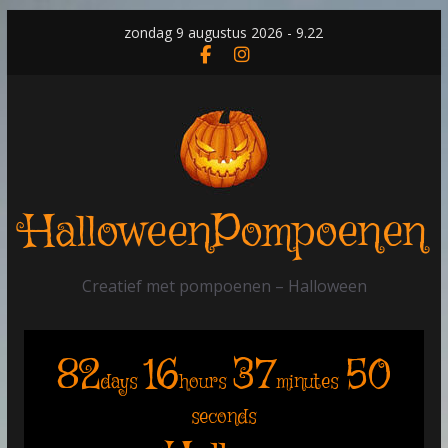
Skip
zondag 9 augustus 2026 - 9.22
to
content
HalloweenPompoenen
Creatief met pompoenen – Halloween
82
16
37
50
days
hours
minutes
seconds