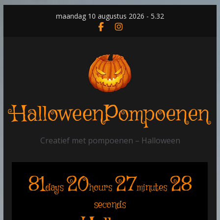
Skip
maandag 10 augustus 2026 - 5.32
to
content
HalloweenPompoenen
Creatief met pompoenen – Halloween
81
20
27
27
days
hours
minutes
seconds