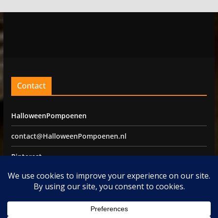
Contact
HalloweenPompoenen
contact@HalloweenPompoenen.nl
Pinterest
Facebook