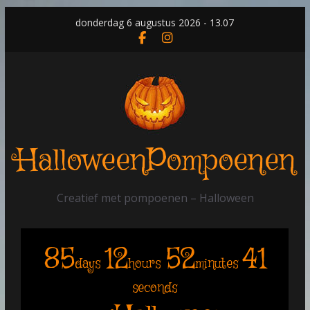
Skip
donderdag 6 augustus 2026 - 13.07
to
content
HalloweenPompoenen
Creatief met pompoenen – Halloween
85
12
52
41
days
hours
minutes
seconds