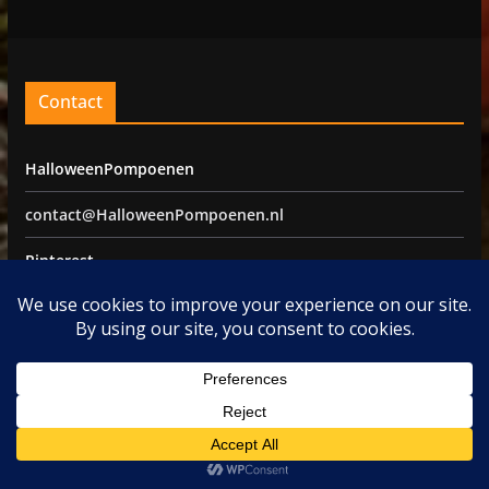
Contact
HalloweenPompoenen
contact@HalloweenPompoenen.nl
Pinterest
Facebook
©2026 -
HalloweenPompoenen