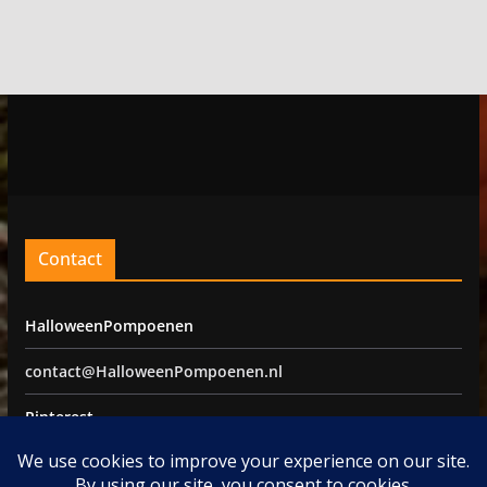
Contact
HalloweenPompoenen
contact@HalloweenPompoenen.nl
Pinterest
Facebook