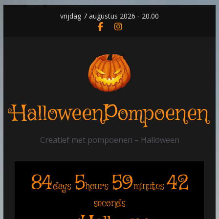
Skip
vrijdag 7 augustus 2026 - 20.00
to
content
HalloweenPompoenen
Creatief met pompoenen – Halloween
84
5
59
42
days
hours
minutes
seconds