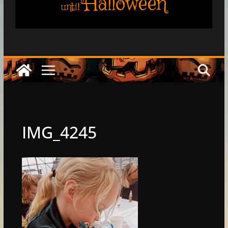
Halloween
until
IMG_4245