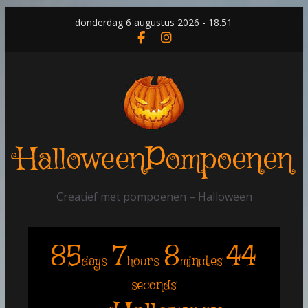
Skip
donderdag 6 augustus 2026 - 18.51
to
content
HalloweenPompoenen
Creatief met pompoenen – Halloween
85
7
8
43
days
hours
minutes
seconds