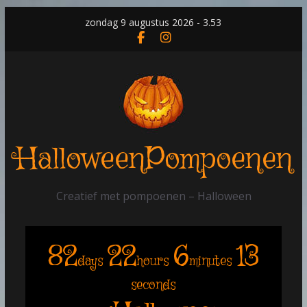
Skip
zondag 9 augustus 2026 - 3.53
to
content
HalloweenPompoenen
Creatief met pompoenen – Halloween
82
22
6
13
days
hours
minutes
seconds