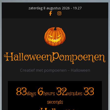
Skip
zaterdag 8 augustus 2026 - 19.27
to
content
HalloweenPompoenen
Creatief met pompoenen – Halloween
83
6
32
33
days
hours
minutes
seconds