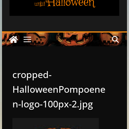
Halloween
until
cropped-
HalloweenPompoene
n-logo-100px-2.jpg