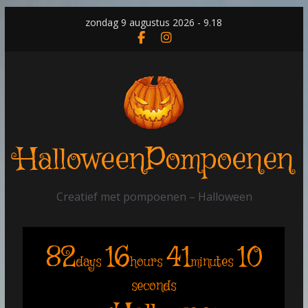
Skip
zondag 9 augustus 2026 - 9.18
to
content
HalloweenPompoenen
Creatief met pompoenen – Halloween
82
16
41
10
days
hours
minutes
seconds