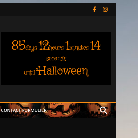
85
12
1
13
days
hours
minutes
seconds
Halloween
until
CONTACT FORMULIER