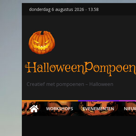
Skip
donderdag 6 augustus 2026 - 13.58
to
content
HalloweenPompoen
Creatief met pompoenen – Halloween
WORKSHOPS
EVENEMENTEN
NIEU