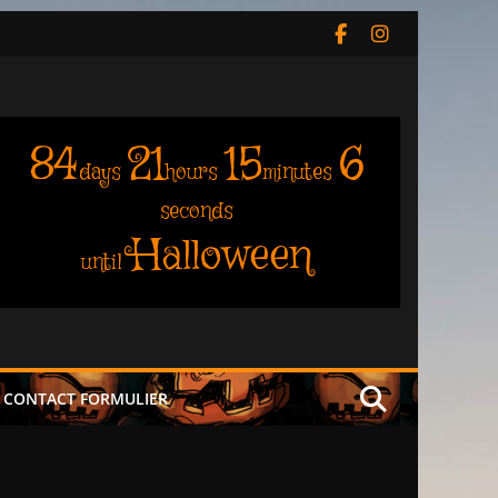
84
21
15
6
days
hours
minutes
seconds
Halloween
until
CONTACT FORMULIER