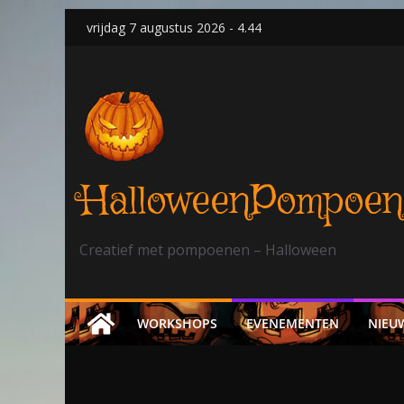
Skip
vrijdag 7 augustus 2026 - 4.44
to
content
HalloweenPompoen
Creatief met pompoenen – Halloween
WORKSHOPS
EVENEMENTEN
NIEU