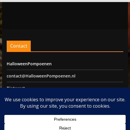
Contact
HalloweenPompoenen
contact@HalloweenPompoenen.nl
Pinterest
Facebook