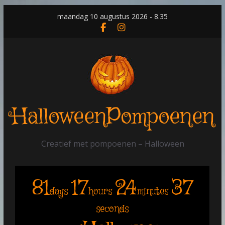
Skip
maandag 10 augustus 2026 - 8.35
to
content
HalloweenPompoenen
Creatief met pompoenen – Halloween
81
17
24
37
days
hours
minutes
seconds