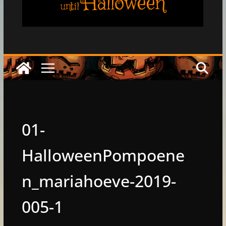
Halloween
until
01-
HalloweenPompoene
n_mariahoeve-2019-
005-1