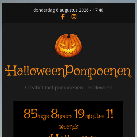
Skip
donderdag 6 augustus 2026 - 17.40
to
content
HalloweenPompoenen
Creatief met pompoenen – Halloween
85
8
19
11
days
hours
minutes
seconds