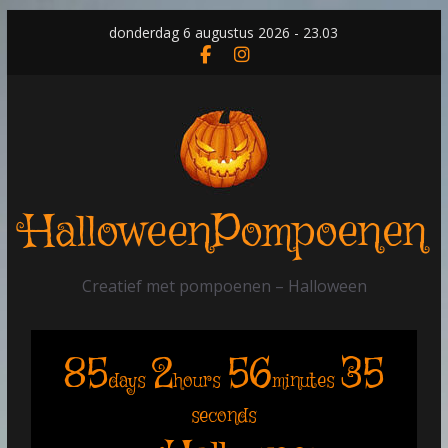
Skip
donderdag 6 augustus 2026 - 23.03
to
content
HalloweenPompoenen
Creatief met pompoenen – Halloween
85
2
56
35
days
hours
minutes
seconds