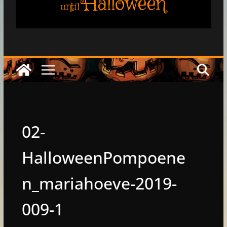
Halloween
until
02-
HalloweenPompoene
n_mariahoeve-2019-
009-1