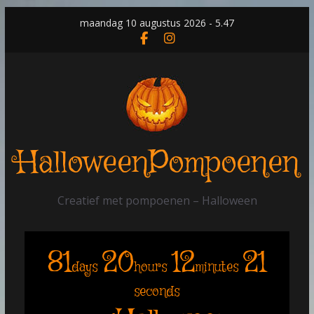
Skip
maandag 10 augustus 2026 - 5.47
to
content
HalloweenPompoenen
Creatief met pompoenen – Halloween
81
20
12
21
days
hours
minutes
seconds