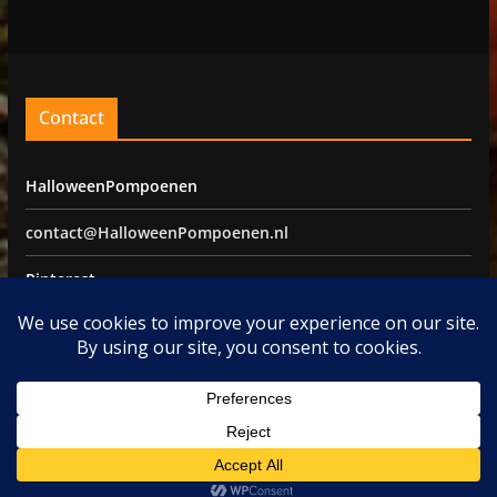
Contact
HalloweenPompoenen
contact@HalloweenPompoenen.nl
Pinterest
Facebook
©2026 -
HalloweenPompoenen