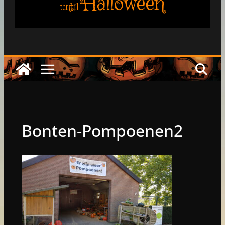
Halloween
until
Bonten-Pompoenen2