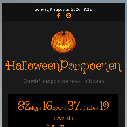
Skip
zondag 9 augustus 2026 - 9.22
to
content
HalloweenPompoenen
Creatief met pompoenen – Halloween
82
16
37
19
days
hours
minutes
seconds